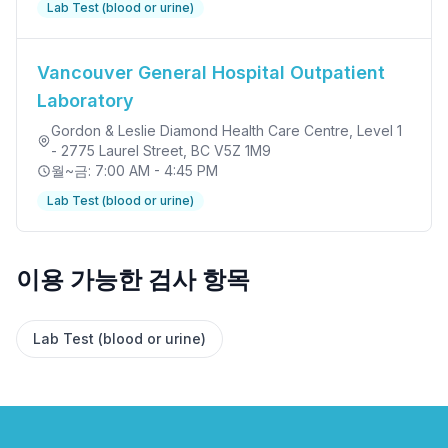
Lab Test (blood or urine)
Vancouver General Hospital Outpatient
Laboratory
Gordon & Leslie Diamond Health Care Centre, Level 1
- 2775 Laurel Street
, BC V5Z 1M9
월~금: 7:00 AM - 4:45 PM
Lab Test (blood or urine)
✕
이용 가능한 검사 항목
예약하기
가까운 검사실 찾기
Lab Test (blood or urine)