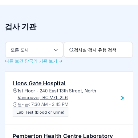
검사 기관
도시별 필터
모든 도시
다른 보건 당국의 기관 보기 →
Lions Gate Hospital
1st Floor - 240 East 13th Street, North
Vancouver, BC V7L 2L6
월~금: 7:30 AM - 3:45 PM
Lab Test (blood or urine)
Pemberton Health Centre Laboratory