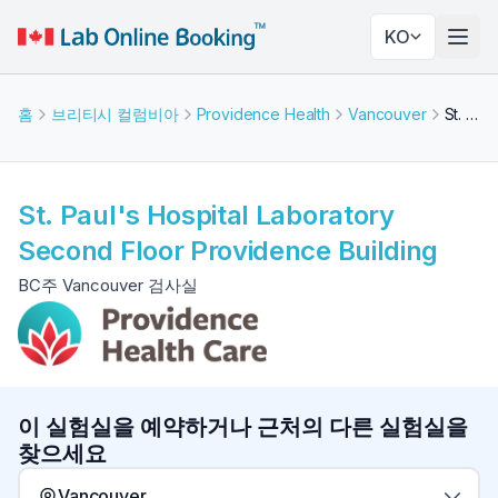
KO
네비
홈
브리티시 컬럼비아
Providence Health
Vancouver
St. Paul's Hospital Laboratory Second Floor Providence Building
St. Paul's Hospital Laboratory
Second Floor Providence Building
BC주 Vancouver 검사실
이 실험실을 예약하거나 근처의 다른 실험실을
찾으세요
Vancouver