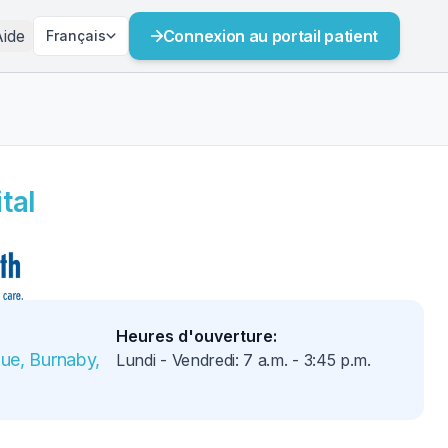
ide
Connexion au portail patient
Français
tal
Heures d'ouverture
:
e, Burnaby, 
Lundi - Vendredi
:
7 a.m.
-
3:45 p.m.