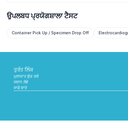
ਉਪਲਬਧ ਪ੍ਰਯੋਗਸ਼ਾਲਾ ਟੈਸਟ
Container Pick Up / Specimen Drop Off
Electrocardio
ਤੁਰੰਤ ਲਿੰਕ
ਮੁਲਾਕਾਤ ਬੁੱਕ ਕਰੋ
ਸਥਾਨ ਲੱਭੋ
ਸਾਡੇ ਬਾਰੇ