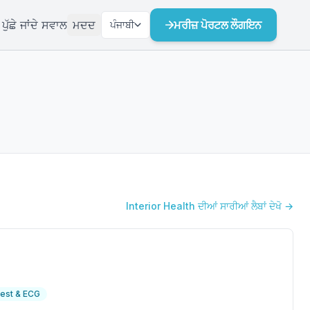
ੁੱਛੇ ਜਾਂਦੇ ਸਵਾਲ
ਮਦਦ
ਮਰੀਜ਼ ਪੋਰਟਲ ਲੌਗਇਨ
ਪੰਜਾਬੀ
Interior Health ਦੀਆਂ ਸਾਰੀਆਂ ਲੈਬਾਂ ਦੇਖੋ →
est & ECG