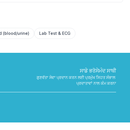
✕
ਬੁੱਕ ਕਰੋ
ਮੇਰੇ ਨੇੜੇ ਲੈਬ ਲੱਭੋ
d (blood/urine)
Lab Test & ECG
ਸਾਡੇ ਭਰੋਸੇਮੰਦ ਸਾਥੀ
ਗੁਣਵੱਤਾ ਸੇਵਾ ਪ੍ਰਦਾਨ ਕਰਨ ਲਈ ਪ੍ਰਮੁੱਖ ਸਿਹਤ ਸੰਭਾਲ 
ਪ੍ਰਦਾਤਾਵਾਂ ਨਾਲ ਕੰਮ ਕਰਨਾ