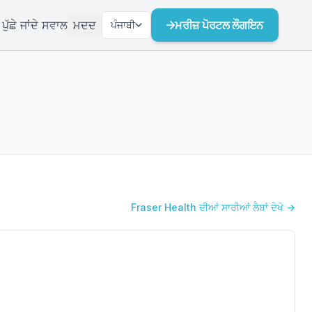
ੁੱਛੇ ਜਾਂਦੇ ਸਵਾਲ
ਮਦਦ
ਮਰੀਜ਼ ਪੋਰਟਲ ਲੌਗਇਨ
ਪੰਜਾਬੀ
Fraser Health ਦੀਆਂ ਸਾਰੀਆਂ ਲੈਬਾਂ ਦੇਖੋ →