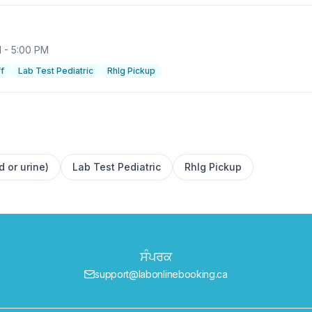
AM - 5:00 PM
f
Lab Test Pediatric
RhIg Pickup
d or urine)
Lab Test Pediatric
RhIg Pickup
ਸੰਪਰਕ
support@labonlinebooking.ca