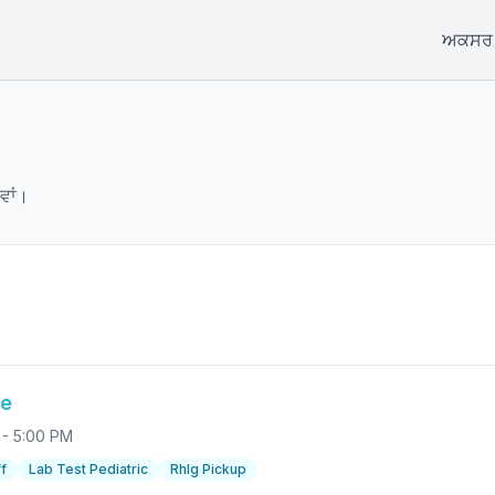
ਅਕਸਰ ਪ
ਵਾਂ।
re
M - 5:00 PM
f
Lab Test Pediatric
RhIg Pickup