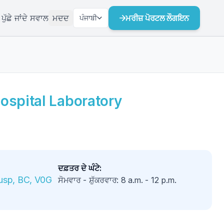
ੁੱਛੇ ਜਾਂਦੇ ਸਵਾਲ
ਮਦਦ
ਮਰੀਜ਼ ਪੋਰਟਲ ਲੌਗਇਨ
ਪੰਜਾਬੀ
ospital Laboratory
ਦਫ਼ਤਰ ਦੇ ਘੰਟੇ
:
usp, BC, V0G 
ਸੋਮਵਾਰ - ਸ਼ੁੱਕਰਵਾਰ
:
8 a.m.
-
12 p.m.