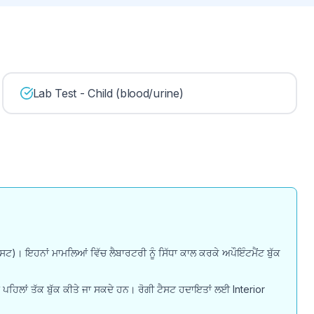
Lab Test - Child (blood/urine)
ਲ ਟੈਸਟ)। ਇਹਨਾਂ ਮਾਮਲਿਆਂ ਵਿੱਚ ਲੈਬਾਰਟਰੀ ਨੂੰ ਸਿੱਧਾ ਕਾਲ ਕਰਕੇ ਅਪੌਇੰਟਮੈਂਟ ਬੁੱਕ
ਘੰਟੇ ਪਹਿਲਾਂ ਤੱਕ ਬੁੱਕ ਕੀਤੇ ਜਾ ਸਕਦੇ ਹਨ। ਰੋਗੀ ਟੈਸਟ ਹਦਾਇਤਾਂ ਲਈ Interior