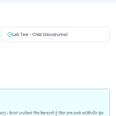
Lab Test - Child (blood/urine)
ਲ ਟੈਸਟ)। ਇਹਨਾਂ ਮਾਮਲਿਆਂ ਵਿੱਚ ਲੈਬਾਰਟਰੀ ਨੂੰ ਸਿੱਧਾ ਕਾਲ ਕਰਕੇ ਅਪੌਇੰਟਮੈਂਟ ਬੁੱਕ