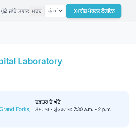
ੁੱਛੇ ਜਾਂਦੇ ਸਵਾਲ
ਮਦਦ
ਮਰੀਜ਼ ਪੋਰਟਲ ਲੌਗਇਨ
ਪੰਜਾਬੀ
ital Laboratory
ਦਫ਼ਤਰ ਦੇ ਘੰਟੇ
:
Grand Forks, 
ਸੋਮਵਾਰ - ਸ਼ੁੱਕਰਵਾਰ
:
7:30 a.m.
-
2 p.m.