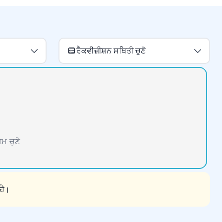
ਰੈਕਵੀਜ਼ੀਸ਼ਨ ਸਥਿਤੀ ਚੁਣੋ
ਮ ਚੁਣੋ
ਹੈ।