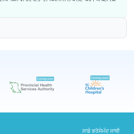
✕
ਬੁੱਕ ਕਰੋ
ਮੇਰੇ ਨੇੜੇ ਲੈਬ ਲੱਭੋ
ਸਾਡੇ ਭਰੋਸੇਮੰਦ ਸਾਥੀ