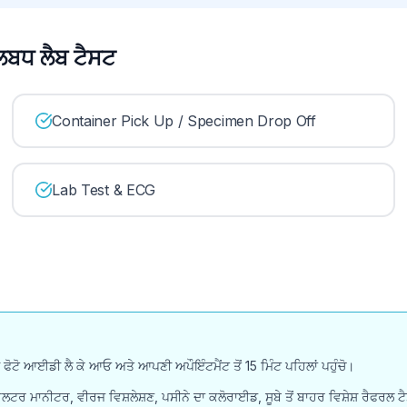
ਬਧ ਲੈਬ ਟੈਸਟ
Container Pick Up / Specimen Drop Off
Lab Test & ECG
ਟੋ ਆਈਡੀ ਲੈ ਕੇ ਆਓ ਅਤੇ ਆਪਣੀ ਅਪੌਇੰਟਮੈਂਟ ਤੋਂ 15 ਮਿੰਟ ਪਹਿਲਾਂ ਪਹੁੰਚੋ।
ੇਂ, ਹੋਲਟਰ ਮਾਨੀਟਰ, ਵੀਰਜ ਵਿਸ਼ਲੇਸ਼ਣ, ਪਸੀਨੇ ਦਾ ਕਲੋਰਾਈਡ, ਸੂਬੇ ਤੋਂ ਬਾਹਰ ਵਿਸ਼ੇਸ਼ ਰੈਫਰ