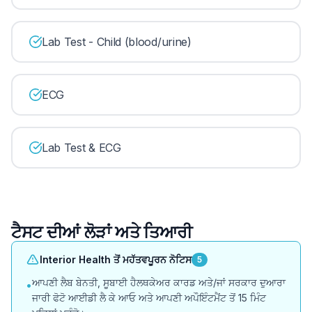
Lab Test - Child (blood/urine)
ECG
Lab Test & ECG
ਟੈਸਟ ਦੀਆਂ ਲੋੜਾਂ ਅਤੇ ਤਿਆਰੀ
Interior Health ਤੋਂ ਮਹੱਤਵਪੂਰਨ ਨੋਟਿਸ
5
ਆਪਣੀ ਲੈਬ ਬੇਨਤੀ, ਸੂਬਾਈ ਹੈਲਥਕੇਅਰ ਕਾਰਡ ਅਤੇ/ਜਾਂ ਸਰਕਾਰ ਦੁਆਰਾ
•
ਜਾਰੀ ਫੋਟੋ ਆਈਡੀ ਲੈ ਕੇ ਆਓ ਅਤੇ ਆਪਣੀ ਅਪੌਇੰਟਮੈਂਟ ਤੋਂ 15 ਮਿੰਟ