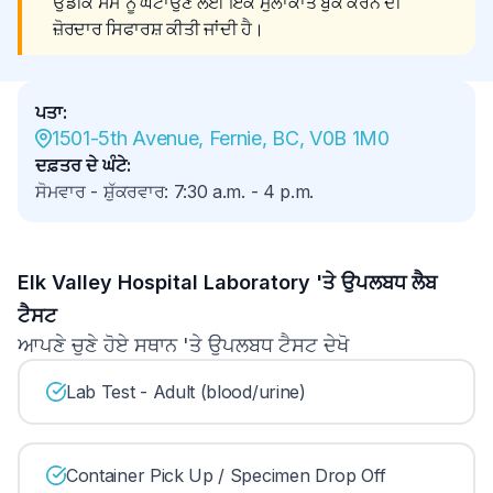
ਉਡੀਕ ਸਮੇਂ ਨੂੰ ਘਟਾਉਣ ਲਈ ਇੱਕ ਮੁਲਾਕਾਤ ਬੁੱਕ ਕਰਨ ਦੀ 
ਜ਼ੋਰਦਾਰ ਸਿਫਾਰਸ਼ ਕੀਤੀ ਜਾਂਦੀ ਹੈ।
ਪਤਾ
:
1501-5th Avenue, Fernie, BC, V0B 1M0
ਦਫ਼ਤਰ ਦੇ ਘੰਟੇ
:
ਸੋਮਵਾਰ - ਸ਼ੁੱਕਰਵਾਰ
:
7:30 a.m.
-
4 p.m.
Elk Valley Hospital Laboratory 'ਤੇ ਉਪਲਬਧ ਲੈਬ
ਟੈਸਟ
ਆਪਣੇ ਚੁਣੇ ਹੋਏ ਸਥਾਨ 'ਤੇ ਉਪਲਬਧ ਟੈਸਟ ਦੇਖੋ
Lab Test - Adult (blood/urine)
Container Pick Up / Specimen Drop Off