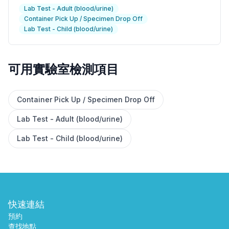
Lab Test - Adult (blood/urine)
Container Pick Up / Specimen Drop Off
Lab Test - Child (blood/urine)
可用實驗室檢測項目
✕
Container Pick Up / Specimen Drop Off
Lab Test - Adult (blood/urine)
預約
尋找附近的實驗室
Lab Test - Child (blood/urine)
快速連結
預約
查找地點