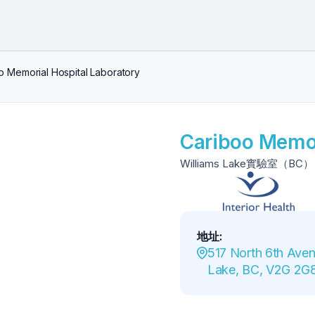
o Memorial Hospital Laboratory
Cariboo Memor
Williams Lake實驗室（BC）
地址
:
517 North 6th Avenu
Lake, BC, V2G 2G