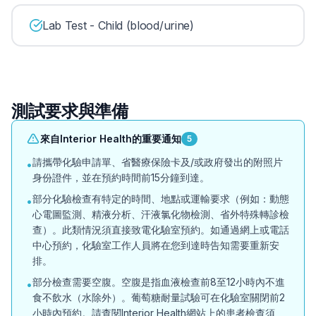
Lab Test - Child (blood/urine)
測試要求與準備
來自Interior Health的重要通知
5
請攜帶化驗申請單、省醫療保險卡及/或政府發出的附照片
•
身份證件，並在預約時間前15分鐘到達。
部分化驗檢查有特定的時間、地點或運輸要求（例如：動態
•
心電圖監測、精液分析、汗液氯化物檢測、省外特殊轉診檢
查）。此類情況須直接致電化驗室預約。如通過網上或電話
中心預約，化驗室工作人員將在您到達時告知需要重新安
排。
部分檢查需要空腹。空腹是指血液檢查前8至12小時內不進
•
食不飲水（水除外）。葡萄糖耐量試驗可在化驗室關閉前2
小時內預約。請查閱Interior Health網站上的患者檢查須