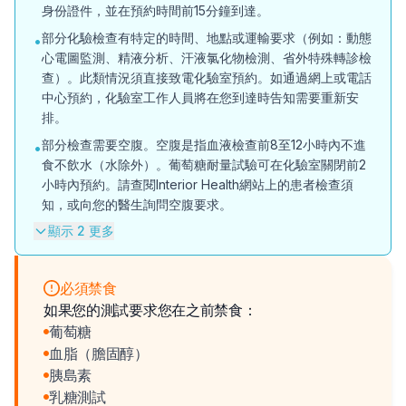
身份證件，並在預約時間前15分鐘到達。
部分化驗檢查有特定的時間、地點或運輸要求（例如：動態
•
心電圖監測、精液分析、汗液氯化物檢測、省外特殊轉診檢
查）。此類情況須直接致電化驗室預約。如通過網上或電話
中心預約，化驗室工作人員將在您到達時告知需要重新安
排。
部分檢查需要空腹。空腹是指血液檢查前8至12小時內不進
•
食不飲水（水除外）。葡萄糖耐量試驗可在化驗室關閉前2
小時內預約。請查閱Interior Health網站上的患者檢查須
知，或向您的醫生詢問空腹要求。
顯示 2 更多
必須禁食
如果您的測試要求您在之前禁食：
葡萄糖
血脂（膽固醇）
胰島素
乳糖測試