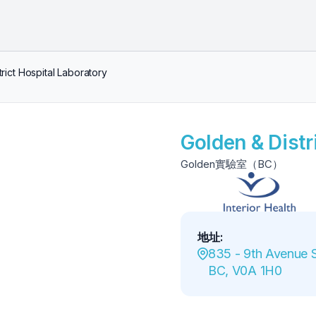
rict Hospital Laboratory
Golden & Distr
Golden實驗室（BC）
地址
:
835 - 9th Avenue S
BC, V0A 1H0