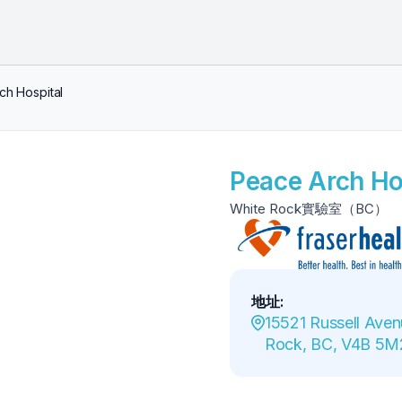
ch Hospital
Peace Arch Ho
White Rock實驗室（BC）
地址
:
15521 Russell Aven
Rock, BC, V4B 5M