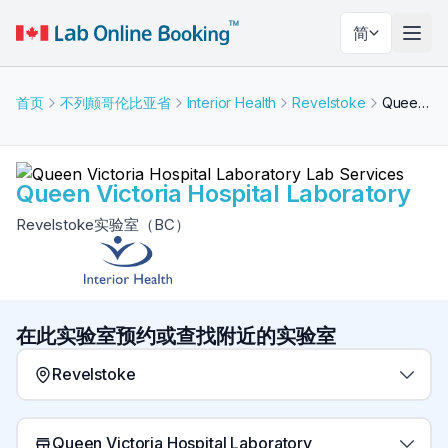
简
切换
首页
不列颠哥伦比亚省
Interior Health
Revelstoke
Queen Victoria Hospital Laboratory
Queen Victoria Hospital Laboratory
Revelstoke实验室（BC）
在此实验室预约或查找附近的实验室
Revelstoke
Queen Victoria Hospital Laboratory