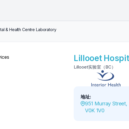
ital & Health Centre Laboratory
Lillooet Hospi
Lillooet实验室（BC）
地址
:
951 Murray Street, L
V0K 1V0