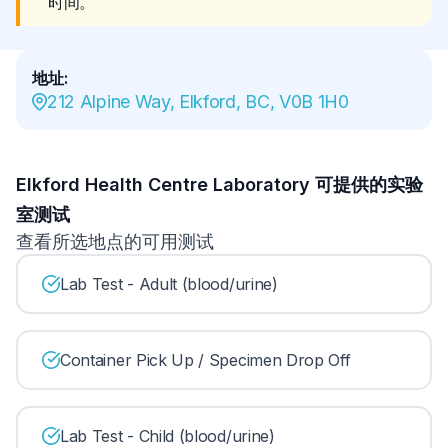
时间。
地址
:
212 Alpine Way, Elkford, BC, V0B 1H0
Elkford Health Centre Laboratory 可提供的实验
室测试
查看所选地点的可用测试
Lab Test - Adult (blood/urine)
Container Pick Up / Specimen Drop Off
Lab Test - Child (blood/urine)