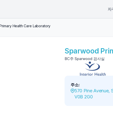
자
rimary Health Care Laboratory
Sparwood Prim
BC주 Sparwood 검사실
주소
:
570 Pine Avenue, 
V0B 2G0