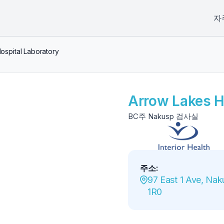
자
ospital Laboratory
Arrow Lakes H
BC주 Nakusp 검사실
주소
:
97 East 1 Ave, Nak
1R0