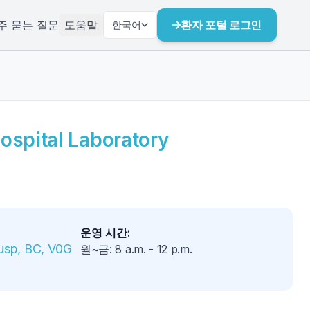
주 묻는 질문
도움말
환자 포털 로그인
한국어
ospital Laboratory
운영 시간
:
usp, BC, V0G 
월~금
:
8 a.m.
-
12 p.m.