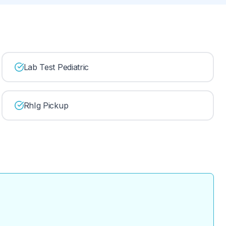
Lab Test Pediatric
RhIg Pickup