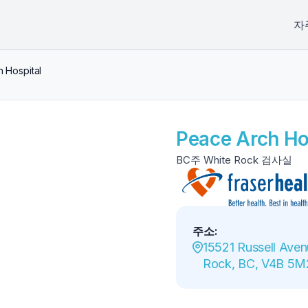
자
 Hospital
Peace Arch Ho
BC주 White Rock 검사실
주소
:
15521 Russell Aven
Rock, BC, V4B 5M