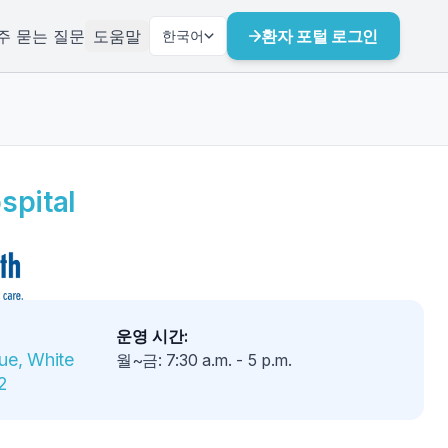
주 묻는 질문
도움말
환자 포털 로그인
한국어
spital
운영 시간
:
ue, White 
월~금
:
7:30 a.m.
-
5 p.m.
2