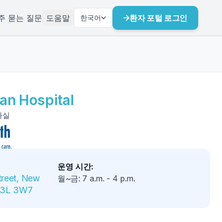
주 묻는 질문
도움말
환자 포털 로그인
한국어
an Hospital
검사실
운영 시간
:
reet, New 
월~금
:
7 a.m.
-
4 p.m.
 V3L 3W7