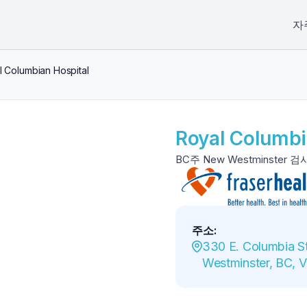
자
l Columbian Hospital
Royal Columbi
BC주 New Westminster 
주소
:
330 E. Columbia St
Westminster, BC,