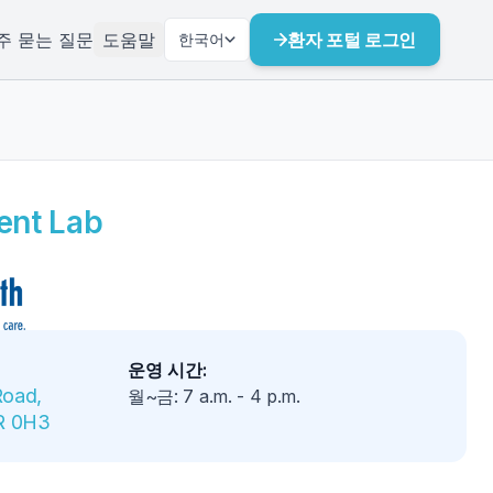
주 묻는 질문
도움말
환자 포털 로그인
한국어
ent Lab
운영 시간
:
oad, 
월~금
:
7 a.m.
-
4 p.m.
2R 0H3