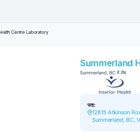
alth Centre Laboratory
Summerland He
Summerland, BC में लैब
पता
:
12815 Atkinson Roa
Summerland, BC, 