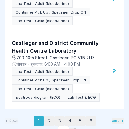
Lab Test - Adult (blood/urine)
Container Pick Up / Specimen Drop Off
Lab Test - Child (blood/urine)
Castlegar and District Community
Health Centre Laboratory
709-10th Street, Castlegar, BC V1N 2H7
सोमवार - शुक्रवार: 8:00 AM - 4:00 PM
Lab Test - Adult (blood/urine)
Container Pick Up / Specimen Drop Off
Lab Test - Child (blood/urine)
Electrocardiogram (ECG)
Lab Test & ECG
पिछला
1
2
3
4
5
6
अगला