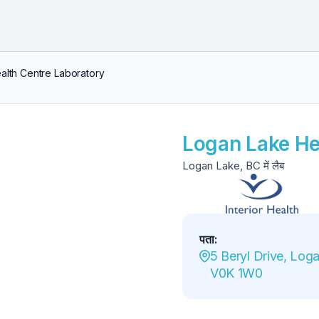
alth Centre Laboratory
Logan Lake He
Logan Lake, BC में लैब
पता
:
5 Beryl Drive, Loga
V0K 1W0