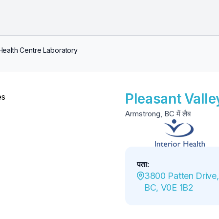
Health Centre Laboratory
Pleasant Valle
Armstrong, BC में लैब
पता
:
3800 Patten Drive,
BC, V0E 1B2