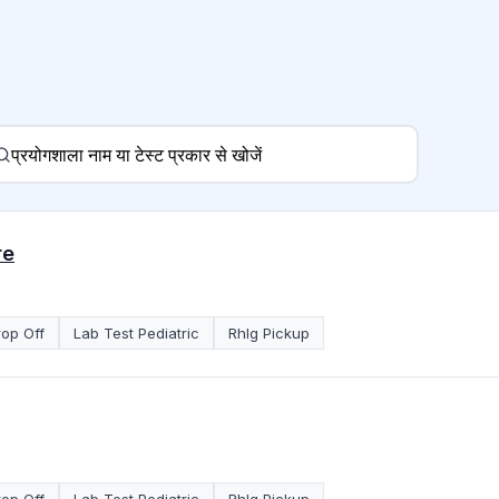
re
rop Off
Lab Test Pediatric
RhIg Pickup