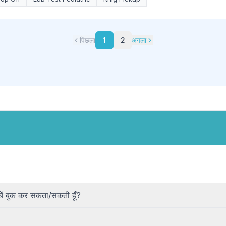
पिछला
1
2
अगला
चें बुक कर सकता/सकती हूँ?