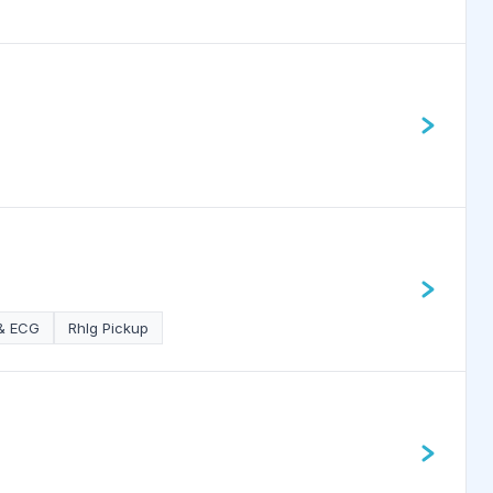
 & ECG
RhIg Pickup