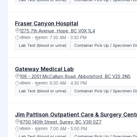
Fraser Canyon Hospital
1275 7th Avenue, Hope, BC V0X 1L4
सोमवार - शुक्रवार: 7:30 AM - 3:30 PM
Lab Test (blood or urine)
Container Pick Up / Specimen D
Gateway Medical Lab
106 - 2051 McCallum Road, Abbotsford, BC V2S 3N5
सोमवार - शुक्रवार: 6:30 AM - 4:30 PM
Lab Test (blood or urine)
Container Pick Up / Specimen D
Jim Pattison Outpatient Care & Surgery Cent
9750 140th Street, Surrey, BC V3R 0Z7
सोमवार - शुक्रवार: 7:00 AM - 5:00 PM
Lab Test (blood or urine)
Container Pick Up / Specimen D