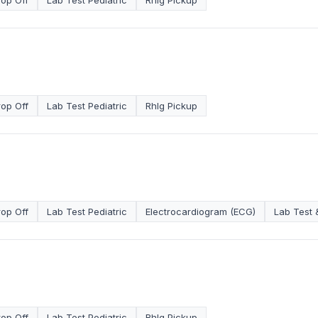
rop Off
Lab Test Pediatric
RhIg Pickup
rop Off
Lab Test Pediatric
RhIg Pickup
rop Off
Lab Test Pediatric
Electrocardiogram (ECG)
Lab Test
rop Off
Lab Test Pediatric
RhIg Pickup