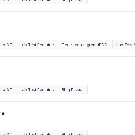
rop Off
Lab Test Pediatric
Electrocardiogram (ECG)
Lab Test
rop Off
Lab Test Pediatric
RhIg Pickup
re
rop Off
Lab Test Pediatric
RhIg Pickup