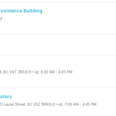
Providence Building
PM
l
, BC V6T 2B5
月〜金: 8:20 AM - 4:20 PM
ratory
5 Laurel Street
, BC V5Z 1M9
月〜金: 7:00 AM - 4:45 PM