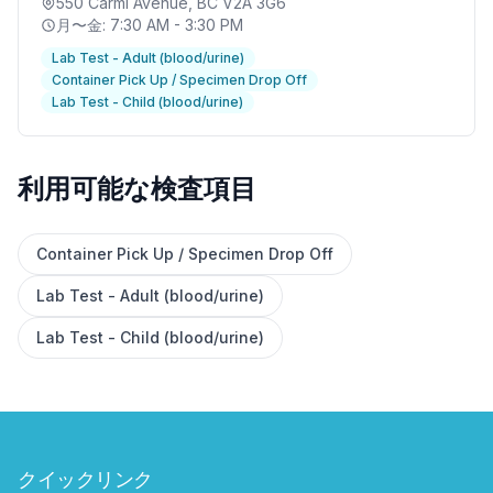
550 Carmi Avenue
, BC V2A 3G6
月〜金: 7:30 AM - 3:30 PM
Lab Test - Adult (blood/urine)
Container Pick Up / Specimen Drop Off
Lab Test - Child (blood/urine)
利用可能な検査項目
✕
Container Pick Up / Specimen Drop Off
Lab Test - Adult (blood/urine)
予約する
近くのラボを探す
Lab Test - Child (blood/urine)
クイックリンク