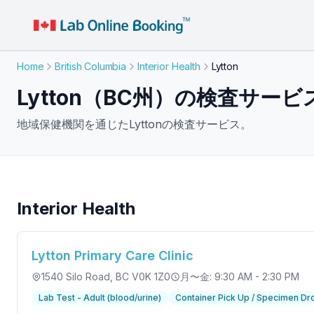
Home
British Columbia
Interior Health
Lytton
Lytton（BC州）の検査サービ
地域保健機関を通じたLyttonの検査サービス。
Interior Health
Lytton Primary Care Clinic
1540 Silo Road
, BC V0K 1Z0
月〜金: 9:30 AM - 2:30 PM
Lab Test - Adult (blood/urine)
Container Pick Up / Specimen Dr