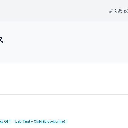
よくある
ス
op Off
Lab Test - Child (blood/urine)