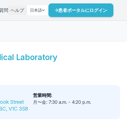
質問
ヘルプ
患者ポータルにログイン
日本語
cal Laboratory
営業時間
:
ook Street 
月〜金
:
7:30 a.m.
-
4:20 p.m.
 BC, V1C 3S8