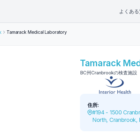
よくある
k
Tamarack Medical Laboratory
Tamarack Medi
BC州Cranbrookの検査施設
住所
:
#194 - 1500 Cranbr
North, Cranbrook,