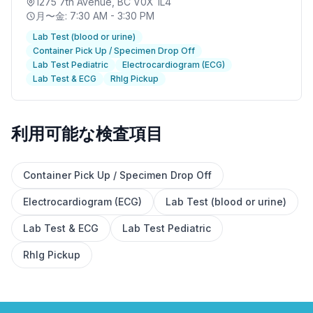
1275 7th Avenue
, BC V0X 1L4
月〜金: 7:30 AM - 3:30 PM
Lab Test (blood or urine)
Container Pick Up / Specimen Drop Off
Lab Test Pediatric
Electrocardiogram (ECG)
Lab Test & ECG
RhIg Pickup
利用可能な検査項目
Container Pick Up / Specimen Drop Off
✕
Electrocardiogram (ECG)
Lab Test (blood or urine)
Lab Test & ECG
Lab Test Pediatric
予約する
近くのラボを探す
RhIg Pickup