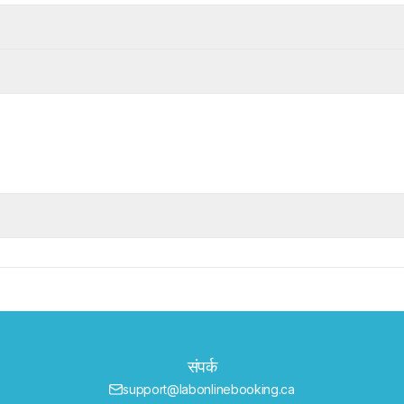
संपर्क
support@labonlinebooking.ca